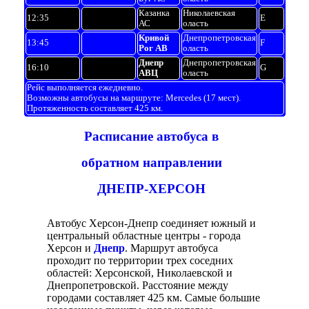
Казанка
Николаевская
12:35
E
АС
оласть
Кривой
Днепропетровская
13:45
F
Рог АВ
оласть
Днепр
Днепропетровская
16:10
G
АВЦ
оласть
Рейс выполняется ежедневно.
Возможны автобусы на маршруте: Mercedes (17 мест).
Протяженность составляет 425 км.
Расписание автобуса в
обратном направлении
ДНЕПР-ХЕРСОН
Автобус Херсон-Днепр соединяет южный и
центральный областные центры - города
Херсон и
Днепр
. Маршрут автобуса
проходит по территории трех соседних
областей: Херсонской, Николаевской и
Днепропетровской. Расстояние между
городами составляет 425 км. Самые большие