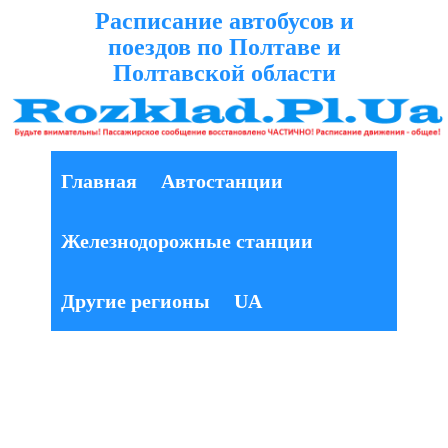
Расписание автобусов и
поездов по Полтаве и
Полтавской области
Главная
Автостанции
Железнодорожные станции
Другие регионы
UA