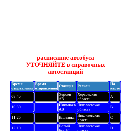
расписание автобуса
УТОЧНЯЙТЕ в справочных
автостанций
Время
Время
На
Станция
Регион
отправления
отправления
карте
Херсон
Херсонская
08:45
A
АВ
область
Николаев
Николаевская
10:30
B
АВ
область
Николаевская
11:25
Баштанка
C
оласть
Новый
Николаевская
12:10
D
Буг АС
оласть