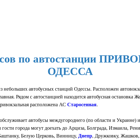
усов по автостанции ПРИ
ОДЕССА
из небольших автобусных станций Одессы. Расположен автовокза
авная. Рядом с автостанцией находится автобусная остановка Ж
Привокзальная расположена АС
Старосенная
.
обслуживает автобусы междугороднего (по области и Украине) 
 гости города могут доехать до Арциза, Болграда, Измаила, Рени
Баштанку, Белую Церковь, Винницу,
Днепр
, Дружковку, Жашков,