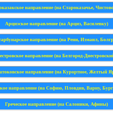
оказакское направление (на Староказачье, Чистово
Арцизское направление (на Арциз, Василевку)
тарбунарское направление (на Рени, Измаил, Болгр
естровское направление (на Белгород-Днестровский
атоковское направление (на Курортное, Желтый Я
кое направление (на Софию, Пловдив, Варну, Бурга
Греческое направление (на Салоники, Афины)