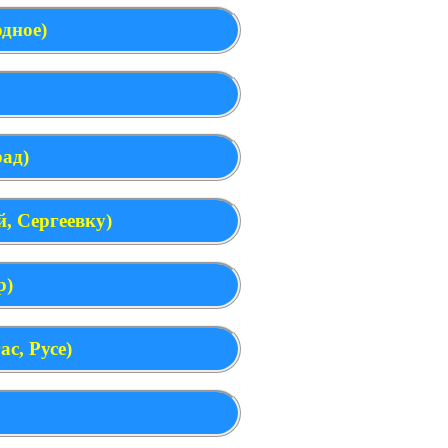
дное)
ад)
, Сергеевку)
р)
с, Русе)