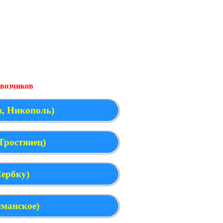
евозчиков
в, Никополь)
Тростянец)
Сербку)
иманское)