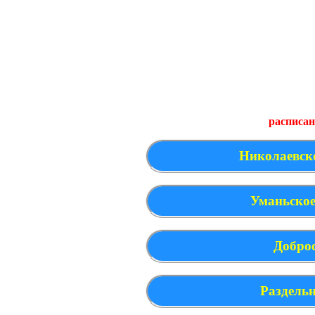
расписан
Николаевско
Уманьское
Доброс
Раздельн