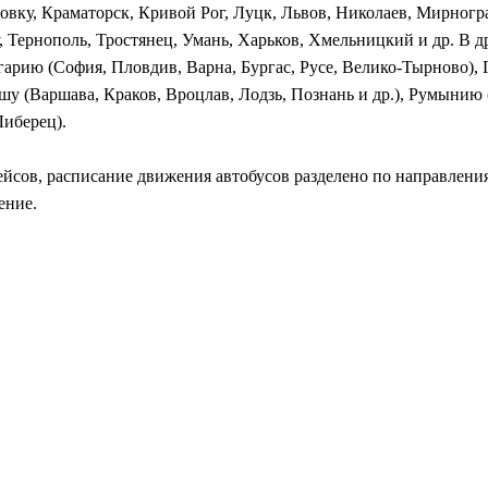
новку, Краматорск, Кривой Рог, Луцк, Львов, Николаев, Мирногр
, Тернополь, Тростянец, Умань, Харьков, Хмельницкий и др. В 
гарию (София, Пловдив, Варна, Бургас, Русе, Велико-Тырново),
 (Варшава, Краков, Вроцлав, Лодзь, Познань и др.), Румынию (
Либерец).
ейсов, расписание движения автобусов разделено по направлен
ение.