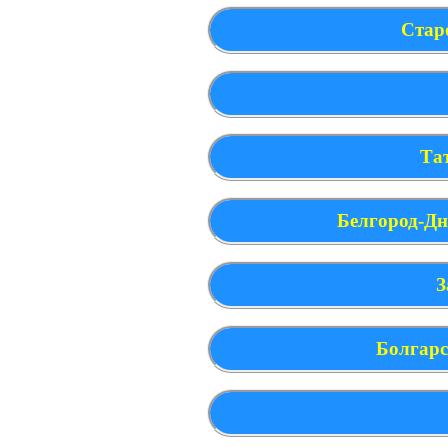
Стар
Та
Белгород-Дн
З
Болгарс