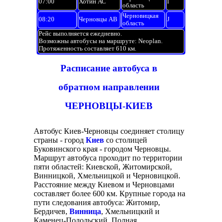
07:00
Хотин АС
I
область
Черновицкая
08:20
Черновцы АВ
J
область
Рейс выполняется ежедневно.
Возможны автобусы на маршруте: Neoplan.
Протяженность составляет 610 км.
Расписание автобуса в
обратном направлении
ЧЕРНОВЦЫ-КИЕВ
Автобус Киев-Черновцы соединяет столицу
страны - город
Киев
со столицей
Буковинского края - городом Черновцы.
Маршрут автобуса проходит по территории
пяти областей: Киевской, Житомирской,
Винницкой, Хмельницкой и Черновицкой.
Расстояние между Киевом и Черновцами
составляет более 600 км. Крупные города на
пути следования автобуса: Житомир,
Бердичев,
Винница
, Хмельницкий и
Каменец-Подольский. Полная