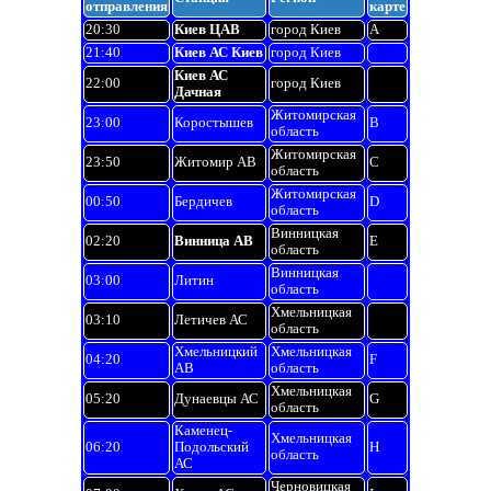
отправления
карте
20:30
Киев ЦАВ
город Киев
A
21:40
Киев АС Киев
город Киев
Киев АС
22:00
город Киев
Дачная
Житомирская
23:00
Коростышев
B
область
Житомирская
23:50
Житомир АВ
C
область
Житомирская
00:50
Бердичев
D
область
Винницкая
02:20
Винница АВ
E
область
Винницкая
03:00
Литин
область
Хмельницкая
03:10
Летичев АС
область
Хмельницкий
Хмельницкая
04:20
F
АВ
область
Хмельницкая
05:20
Дунаевцы АС
G
область
Каменец-
Хмельницкая
06:20
Подольский
H
область
АС
Черновицкая