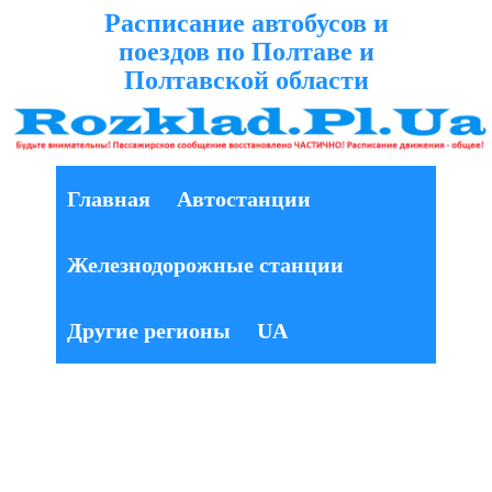
Расписание автобусов и
поездов по Полтаве и
Полтавской области
Главная
Автостанции
Железнодорожные станции
Другие регионы
UA